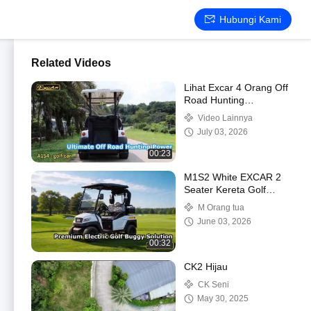
Hubungi Kami
Related Videos
Lihat Excar 4 Orang Off
Road Hunting
ElectricMA1S4 Cart
Video Lainnya
Dengan Demo Baterai
July 03, 2026
Lithium
00:23
M1S2 White EXCAR 2
Seater Kereta Golf
Buggy Listrik Kecil
M Orang tua
Dengan Showcase
June 03, 2026
Kaca Depan PC
00:32
CK2 Hijau
CK Seni
May 30, 2025