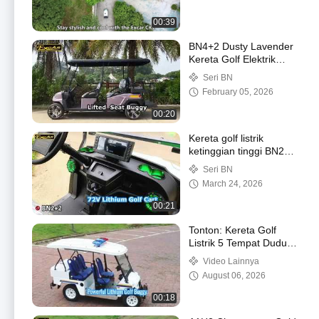
00:39
BN4+2 Dusty Lavender
Kereta Golf Elektrik
Terangkat Nyaman
Seri BN
dengan 4 Tempat
February 05, 2026
Duduk & 2 Belakang
00:20
Kereta golf listrik
ketinggian tinggi BN2+2
berwarna putih,
Seri BN
dilengkapi dengan
March 24, 2026
baterai lithium 72V
00:21
Tonton: Kereta Golf
Listrik 5 Tempat Duduk
dengan Lampu
Video Lainnya
Peringatan Dilengkapi
August 06, 2026
dengan Etalase Baterai
Lithium 48V
00:18