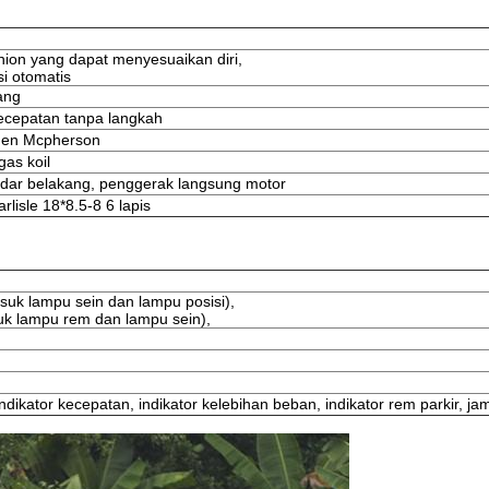
nion yang dapat menyesuaikan diri,
i otomatis
ang
ecepatan tanpa langkah
den Mcpherson
gas koil
ndar belakang, penggerak langsung motor
lisle 18*8.5-8 6 lapis
uk lampu sein dan lampu posisi),
k lampu rem dan lampu sein),
n
indikator kecepatan, indikator kelebihan beban, indikator rem parkir, ja