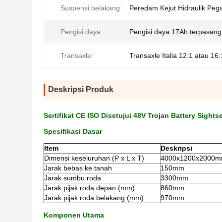
Suspensi belakang:
Peredam Kejut Hidraulik Pega
Pengisi daya:
Pengisi daya 17Ah terpasang
Transaxle:
Transaxle Italia 12:1 atau 16:
Deskripsi Produk
Sertifikat CE ISO Disetujui 48V Trojan Battery Sight
Spesifikasi Dasar
Item
Deskripsi
Dimensi keseluruhan (P x L x T)
4000x1200x2000
Jarak bebas ke tanah
150mm
Jarak sumbu roda
3300mm
Jarak pijak roda depan (mm)
860mm
Jarak pijak roda belakang (mm)
970mm
Komponen Utama