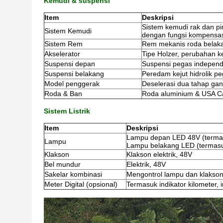
Kemudi & suspensi
Item
Deskripsi
Sistem kemudi rak dan pi
Sistem Kemudi
dengan fungsi kompensas
Sistem Rem
Rem mekanis roda belak
Akselerator
Tipe Holzer, perubahan k
Suspensi depan
Suspensi pegas indepen
Suspensi belakang
Peredam kejut hidrolik pe
Model penggerak
Deselerasi dua tahap ga
Roda & Ban
Roda aluminium & USA Car
Sistem Listrik
Item
Deskripsi
Lampu depan LED 48V (termas
Lampu
Lampu belakang LED (termasu
Klakson
Klakson elektrik, 48V
Bel mundur
Elektrik, 48V
Sakelar kombinasi
Mengontrol lampu dan klakso
Meter Digital (opsional)
Termasuk indikator kilometer, 