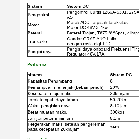
Sistem
Sistem DC
Pengontrol Curtis 1266A-5301, 275A
Pengontrol
AS
Merek ADC Terpisah tereksitasi
Motor
Motor DC 48V 3.7kw
Baterai
Baterai Trojan, T875,8V*6pcs, diimp
Gandar GRAZIANO Italia
Transaxle
dengan rasio gigi 1:12
Pengisi daya onboard Frekuensi Tin
Pengisi daya
Regulator 48V/17A
Performa
sistem
Sistem DC
Kapasitas Penumpang
8
Kemampuan menanjak (beban penuh)
20%
Kecepatan maju maks.
23km/jam
Jarak tempuh daya tahan
50-70km
Waktu pengisian daya
8-10 jam
Berat muatan maks.
300kgs
Jari-jari putar minimum
5.1m
Pergerakan maks. setelah pengereman
≤4m
pada kecepatan 20km/jam