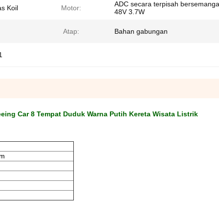
ADC secara terpisah bersemanga
s Koil
Motor:
48V 3.7W
Atap:
Bahan gabungan
1
seeing Car 8 Tempat Duduk Warna Putih Kereta Wisata Listrik
mm