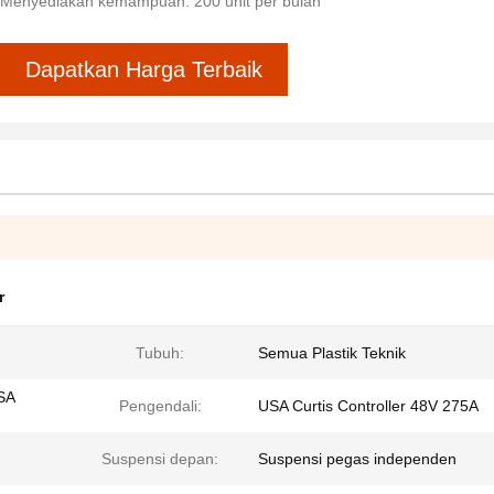
Menyediakan kemampuan: 200 unit per bulan
Dapatkan Harga Terbaik
r
Tubuh:
Semua Plastik Teknik
SA
Pengendali:
USA Curtis Controller 48V 275A
Suspensi depan:
Suspensi pegas independen