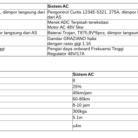
Sistem AC
, diimpor langsung dari
Pengontrol Curtis 1234E-5321, 275A, diimpor
dari AS
Merek ADC Terpisah tereksitasi
Motor AC 48V 5kw
or langsung dari AS
Baterai Trojan, T875,8V*6pcs, diimpor langsun
Gandar GRAZIANO Italia
dengan rasio gigi 1:16
ggi
Pengisi daya onboard Frekuensi Tinggi
Regulator 48V/17A
Sistem AC
8
25%
45km/jam
60-80km
8-10 jam
300kgs
5.1m
≤4m