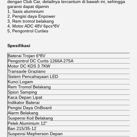
dengan Club Car, detailnya tercantum di bawah ini, sehingga
garansi dapat dijamin
1, Sasis aluminium
2, Pengisi daya Enpower
3, Rem tromol belakang
4, Motor ADC 48V 6pcs*8V
5, Pengontrol Curties
Spesifikasi
Baterai Trojan 6*8V
Pengontrol DC Curtis 1266A 275A
Motor DC KDS 3.7KW
Transaxle Graziano
Sistem Pencahayaan LED
Kunci Logam
Rem Tromol Belakang
Spion Samping
Kaca Depan Lipat
Indikator Baterai
Pengisi Daya OnBoard
Alarm Belakang
Suspensi Koil Belakang
Pelek Aluminium 12"
Ban 215/35-12
Suspensi Mepherson Depan