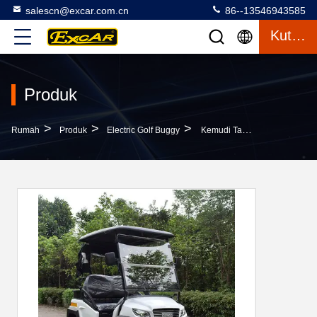
salescn@excar.com.cn
86--13546943585
Kutipan
Produk
>
>
>
Rumah
Produk
Electric Golf Buggy
Kemudi Tangan Kanan Coklat 48V AC Motor Mini Electric Golf Buggy EXCAR Golf Cart