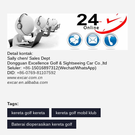
Detail kontak:
Sally chen/ Sales Dept
Dongguan Excellence Golf & Sightseeing Car Co.,ltd
Seluler:
+86-
15016897312(Wechat/WhatsApp)
DID:
+86-0769-81107592
www.excar.com.cn
excar.en.alibaba.com
Tags:
kereta golf kereta
kereta golf mobil klub
Baterai dioperasikan kereta golf