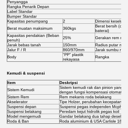
Penyangga
Rangka Penarik Depan
Label Standar
Bumper Standar
Kapasitas penumpang
2
Dimensi keseluru
Berat bersih (den
Berat muatan maksimum
360kgs
baterai)
Kapasitas pendakian (Beban
25%
Gerakan rem ma
penuh)
Jarak bebas tanah
150mm
Radius putar min
Jalur F / R
860/970mm
Jarak sumbu roda
“PP” plastik
Body
Rangka
rekayasa
Kemudi & suspensi
Item
Deskripsi
Sistem kemudi rak dan pinion yang da
Sistem Kemudi
dengan fungsi kompensasi otomatis
Sistem Rem
Rem mekanis roda belakang
Akselerator
Tipe Holzer, perubahan kecepatan ta
Suspensi depan
Suspensi pegas independen Mcpher
Suspensi belakang
Peredam kejut hidrolik pegas koil
Model mengemudi
Gandar belakang dua tahap deselera
Roda & Ban
Roda aluminium & USA Carlisle 18*8.5