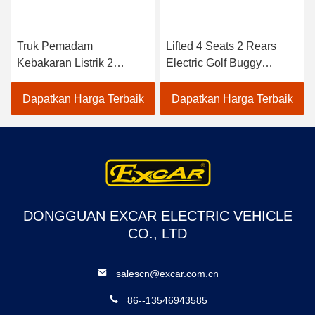
Truk Pemadam
Lifted 4 Seats 2 Rears
Kebakaran Listrik 2
Electric Golf Buggy
Tempat CE Disetujui
Lithium Battery
Dengan Baterai Trojan
Accessories
Dapatkan Harga Terbaik
Dapatkan Harga Terbaik
Mobil Golf Listrik
Customizable
DONGGUAN EXCAR ELECTRIC VEHICLE
CO., LTD
salescn@excar.com.cn
86--13546943585