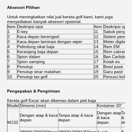
Aksesori Pilihan
Untuk meningkatkan nilai jual kereta golf kami, kami juga
menyediakan banyak aksesori opsional.
Item
Deskripsi opsi
Item
Deskripsi opsi
1
E-key
11
Sabuk pengaman
2
Kaca depan berengsel
12
Sistem pengisia
3
Kaca depan laminasi dengan wiper
13
Meter digital
4
Pelindung sikat baja
14
Rem EM
5
Keranjang baja depan
15
Rem cakram e
6
Spion dalam
16
Ban Carlisle 2
7
Spion samping
17
Kotak es
8
Penutup
18
Botol pasir
9
Penutup sinar matahari
19
Garu pasir
10
Penutup tas golf
20
Pencuci bola
Pengepakan & Pengiriman
Kereta golf Excar akan dikemas dalam peti baja
Model
Dimensi (mm)
Kontainer 20”
Dengan atap
Tanpa
Dengan atap & kaca
Tanpa atap & kaca
& kaca
& kac
depan
depan
M1S2
depan
depa