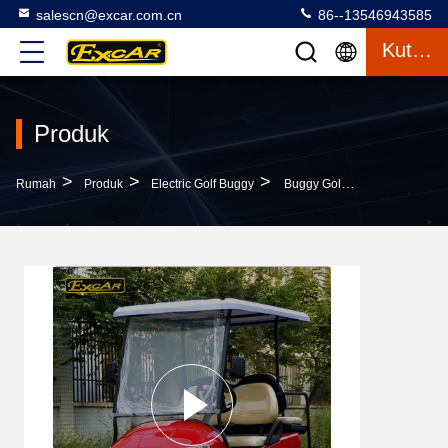
salescn@excar.com.cn
86--13546943585
Kutipan
Produk
>
>
>
Rumah
Produk
Electric Golf Buggy
Buggy Golf Listrik Dirancang Untuk Mengakomodasi Empat Penumpang Dengan Kursi Nyaman Dan Powertrain Untuk Operasi Yang Lancar