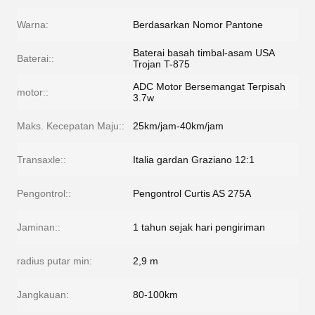
Warna:
Berdasarkan Nomor Pantone
Baterai basah timbal-asam USA
Baterai::
Trojan T-875
ADC Motor Bersemangat Terpisah
motor::
3.7w
Maks. Kecepatan Maju::
25km/jam-40km/jam
Transaxle::
Italia gardan Graziano 12:1
Pengontrol::
Pengontrol Curtis AS 275A
Jaminan::
1 tahun sejak hari pengiriman
radius putar min:
2,9 m
Jangkauan:
80-100km