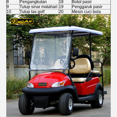
8
Pengangkutan
18
Botol pasir
9
Tutup sinar matahari
19
Penggaruk pasir
10
Tutup tas golf
20
Mesin cuci bola