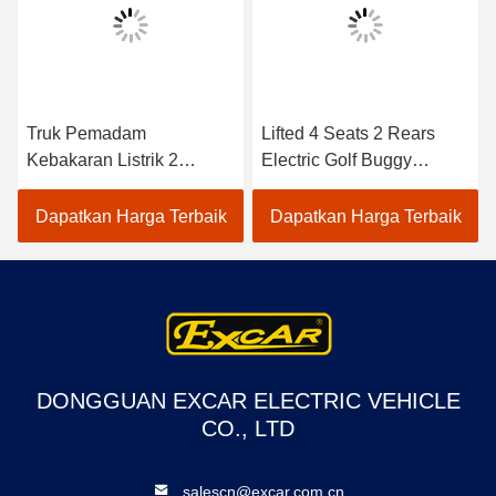
Truk Pemadam
Lifted 4 Seats 2 Rears
Kebakaran Listrik 2
Electric Golf Buggy
Tempat CE Disetujui
Lithium Battery
Dengan Baterai Trojan
Accessories
Dapatkan Harga Terbaik
Dapatkan Harga Terbaik
Mobil Golf Listrik
Customizable
DONGGUAN EXCAR ELECTRIC VEHICLE
CO., LTD
salescn@excar.com.cn