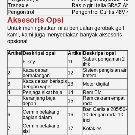
Tranaxle
Rasio gir Italia GRAZIANO
Pengontrol
Pengontrol Curtis 48V 40
Aksesoris Opsi
Untuk meningkatkan nilai penjualan gerobak golf
kami, kami juga menyediakan banyak aksesoris
opsional
.
Artikel
Deskripsi opsi
Artikel
Deskripsi opsi
Sabuk pengaman 2
1
E-key
11
titik
Kaca depan
Sistem pengisian air
2
12
berhalangan
baterai
Kaca depan berlapis
3
13
Meter digital
dengan wiper
4
Penjaga sikat baja
14
Rem EM
Keranjang baja
Rem cakram empat
5
15
depan
roda
Ban Carlisle 205/50-
Cermin belakang
6
16
10 dengan roda 10
bagian dalam
inci
Cermin belakang
7
17
Kotak es
sisi