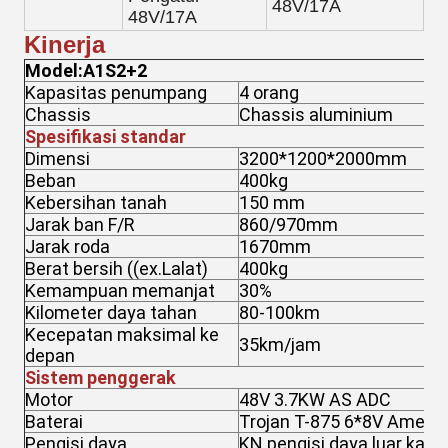
48V/17A
48V/17A
Kinerja
Model:A1S2+2
Kapasitas penumpang
4 orang
Chassis
Chassis aluminium
Spesifikasi standar
Dimensi
3200*1200*2000mm
Beban
400kg
Kebersihan tanah
150 mm
Jarak ban F/R
860/970mm
Jarak roda
1670mm
Berat bersih ((ex.Lalat)
400kg
Kemampuan memanjat
30%
Kilometer daya tahan
80-100km
Kecepatan maksimal ke
35km/jam
depan
Sistem penggerak
Motor
48V 3.7KW AS ADC
Baterai
Trojan T-875 6*8V Amerik
Pengisi daya
KN pengisi daya luar kapa